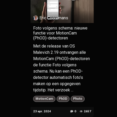
Eric Cooremans
Foto volgens schema: nieuwe
functie voor MotionCam
(PhOD)-detectoren
Met de release van OS
Malevich 2.19 ontvangen alle
MotionCam (PhOD)-detectoren
de functie Foto volgens
schema. Nu kan een PhOD-
detector automatisch foto’s
maken op een opgegeven
tijdstip. Het verzoek ...
MotionCam
PhOD
Photo
23 apr. 2024
0
2657