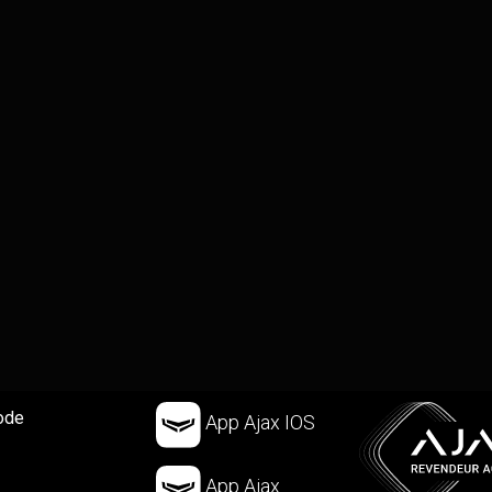
ode
App Ajax IOS
App Ajax