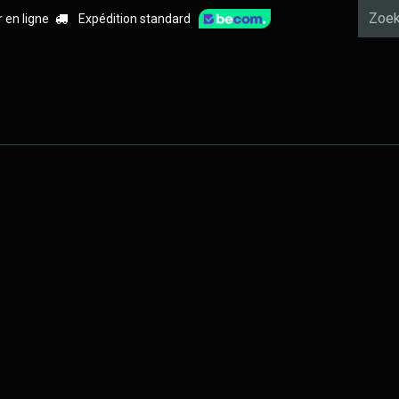
r en ligne
Expédition standard
 Ajax
Alarm
Videobewaking
Branddetectie
Pre