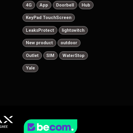
4G
App
Doorbell
Hub
KeyPad TouchScreen
LeaksProtect
lightswitch
New product
outdoor
Outlet
SIM
WaterStop
Yale