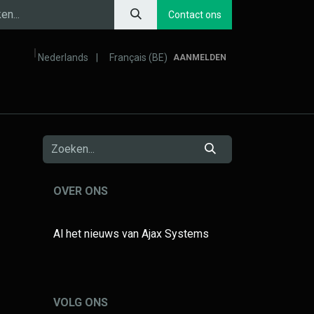
Contact ons
Nederlands
|
Français (BE)
AANMELDEN
ventie van overstromingen
Comfort en productiviteit
OVER ONS
Al het nieuws van Ajax Systems
VOLG ONS