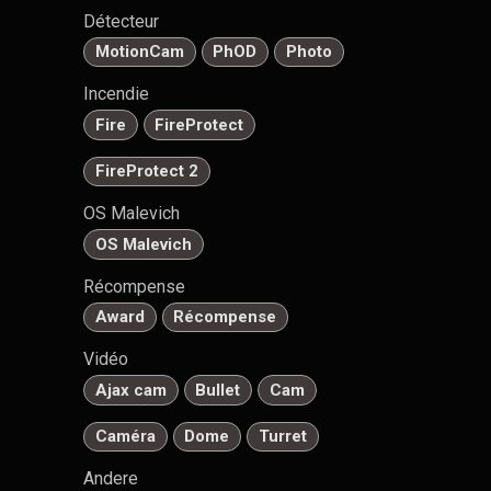
Détecteur
MotionCam
PhOD
Photo
Incendie
Fire
FireProtect
FireProtect 2
OS Malevich
OS Malevich
Récompense
Award
Récompense
Vidéo
Ajax cam
Bullet
Cam
Caméra
Dome
Turret
Andere