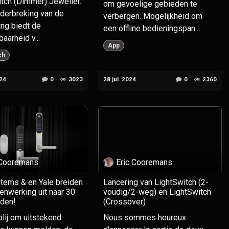
tch (Dimmer) Jeweller.
om gevoelige gebieden te
derbreking van de
verbergen. Mogelijkheid om
ing biedt de
een offline bedieningspan...
aarheid v...
App
ch
24
0
3023
28 jul. 2024
0
2360
 Cooremans
Eric Cooremans
tems & en Yale breiden
Lancering van LightSwitch (2-
nwerking uit naar 30
voudig/2-weg) en LightSwitch
nden!
(Crossover)
blij om uitstekend
Nous sommes heureux