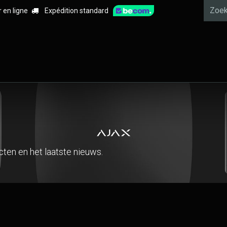
r en ligne
Expédition standard
 Ajax
Alarm
Videobewaking
Branddetectie
Pre
ten en het laatste nieuws.