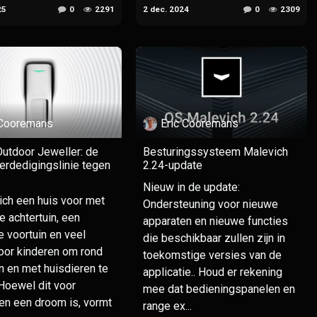
25
0
2291
2 dec. 2024
0
2309
 Cooremans
Eric Cooremans
Outdoor Jeweller: de
Besturingssysteem Malevich
erdedigingslinie tegen
2.24-update
Nieuw in de update:
zich een huis voor met
Ondersteuning voor nieuwe
e achtertuin, een
apparaten en nieuwe functies
e voortuin en veel
die beschikbaar zullen zijn in
oor kinderen om rond
toekomstige versies van de
n en met huisdieren te
applicatie.. Houd er rekening
Hoewel dit voor
mee dat bedieningspanelen en
n een droom is, vormt
range ex...