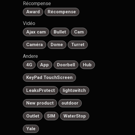
Récompense
Award
Récompense
Vidéo
Ajax cam
Bullet
Cam
Caméra
Dome
Turret
Andere
4G
App
Doorbell
Hub
KeyPad TouchScreen
LeaksProtect
lightswitch
New product
outdoor
Outlet
SIM
WaterStop
Yale