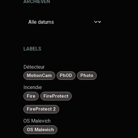
ARCHIEVEN
LABELS
Détecteur
MotionCam
PhOD
Photo
Incendie
Fire
FireProtect
FireProtect 2
OS Malevich
OS Malevich