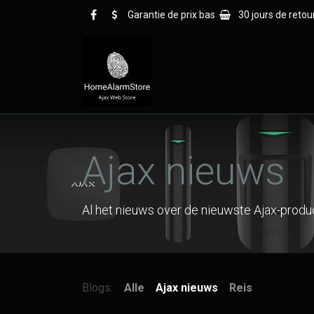
Overslaan naar inhoud
Garantie de prix bas
30 jours de retou
Startpagina
Blog
Waarom
Ajax nieuws
Al het nieuws over de nieuwste Ajax-produc
Blogs:
Alle
Ajax nieuws
Reis