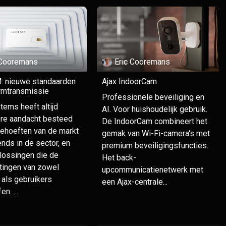
 Cooremans
Eric Cooremans
M: nieuwe standaarden
Ajax IndoorCam
armtransmissie
Professionele beveiliging en
tems heeft altijd
AI. Voor huishoudelijk gebruik.
ere aandacht besteed
De IndoorCam combineert het
ehoeften van de markt
gemak van Wi-Fi-camera's met
ends in de sector, en
premium beveiligingsfuncties.
lossingen die de
Het back-
tingen van zowel
upcommunicatienetwerk met
 als gebruikers
een Ajax-centrale...
en. ...