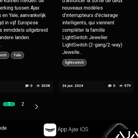
te kunnen melden: de
d'annoncer la sortie de deux
rking tussen Ajax
nouveaux modèles
en Yale, aanvankelijk
d'interrupteurs d'éclairage
d in vijf Europese
intelligents, qui viennent
is inmiddels uitgebreid
compléter la famille
andere landen.
LightSwitch Jeweller. ​
..
LightSwitch (2-gang/2-way)
Jewelle...
vich
Yale
lightswitch
0
2508
26 jun. 2024
0
979
1
2
ode
App Ajax IOS