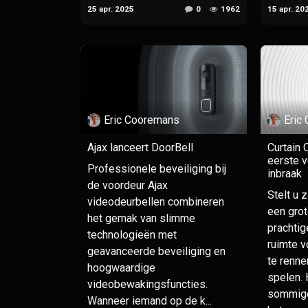
25 apr. 2025
0
1962
15 apr. 20
Eric Cooremans
Eric
Ajax lanceert DoorBell
Curtain 
eerste v
Professionele beveiliging bij
inbraak
de voordeur Ajax
Stelt u 
videodeurbellen combineren
een grot
het gemak van slimme
prachtig
technologieën met
ruimte v
geavanceerde beveiliging en
te renne
hoogwaardige
spelen. 
videobewakingsfuncties.
sommige
Wanneer iemand op de k...