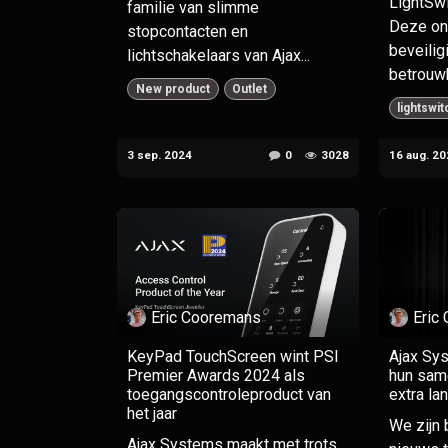
LightSwi
familie van slimme
Deze on
stopcontacten en
beveilig
lichtschakelaars van Ajax...
betrouwb
New product
Outlet
lightswit
3 sep. 2024
0
3028
16 aug. 20
Eric Cooremans
Eric
KeyPad TouchScreen wint PSI
Ajax Sys
Premier Awards 2024 als
hun same
toegangscontroleproduct van
extra la
het jaar
We zijn 
Ajax Systems maakt met trots