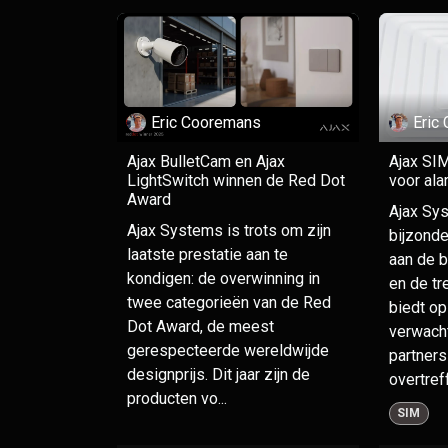
Eric Cooremans
Eric
Ajax BulletCam en Ajax
Ajax SI
LightSwitch winnen de Red Dot
voor al
Award
Ajax Sys
Ajax Systems is trots om zijn
bijzond
laatste prestatie aan te
aan de b
kondigen: de overwinning in
en de tr
twee categorieën van de Red
biedt op
Dot Award, de meest
verwach
gerespecteerde wereldwijde
partners
designprijs. Dit jaar zijn de
overtreff
producten vo...
SIM