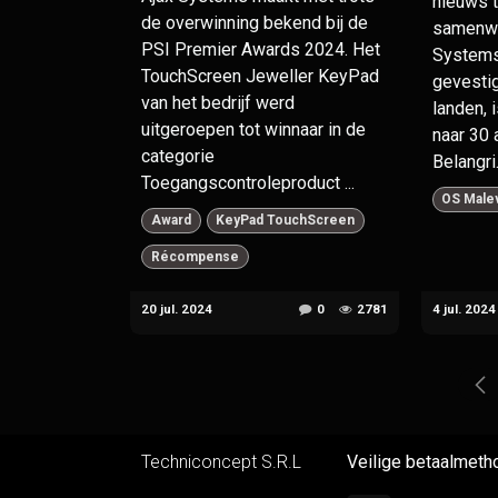
nieuws 
de overwinning bekend bij de
samenwe
PSI Premier Awards 2024. Het
Systems 
TouchScreen Jeweller KeyPad
gevestig
van het bedrijf werd
landen, 
uitgeroepen tot winnaar in de
naar 30 
categorie
Belangri.
Toegangscontroleproduct ...
OS Male
Award
KeyPad TouchScreen
Récompense
20 jul. 2024
0
2781
4 jul. 2024
Techniconcept S.R.L
Veilige betaalmeth