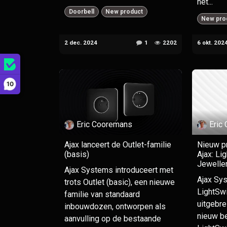
het...
Doorbell
New product
New pro
2 dec. 2024
1
2202
6 okt. 202
10
Eric Cooremans
Eric
Ajax lanceert de Outlet-familie
Nieuw p
(basis)
Ajax: Li
Jewelle
Ajax Systems introduceert met
Ajax Sys
trots Outlet (basic), een nieuwe
LightSwi
familie van standaard
uitgebre
inbouwdozen, ontworpen als
nieuw b
aanvulling op de bestaande