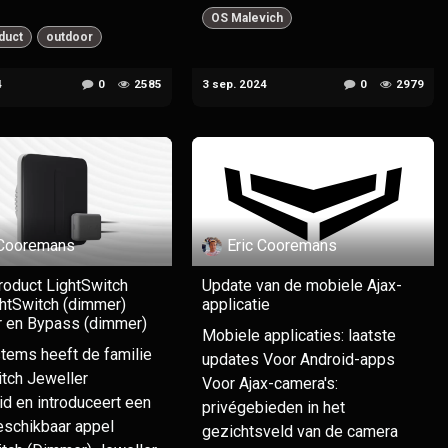
OS Malevich
duct
outdoor
4
0
2585
3 sep. 2024
0
2979
 Cooremans
Eric Cooremans
roduct LightSwitch
Update van de mobiele Ajax-
ghtSwitch (dimmer)
applicatie
r en Bypass (dimmer)
Mobiele applicaties: laatste
tems heeft de familie
updates Voor Android-apps
tch Jeweller
Voor Ajax-camera's:
id en introduceert een
privégebieden in het
eschikbaar appel
gezichtsveld van de camera