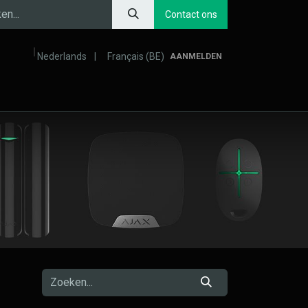
Contact ons
Nederlands
|
Français (BE)
AANMELDEN
ventie van overstromingen
Comfort en productiviteit