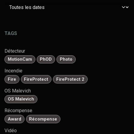
TAGS
Détecteur
MotionCam
PhOD
Photo
Incendie
Fire
FireProtect
FireProtect 2
OS Malevich
OS Malevich
Récompense
Award
Récompense
Vidéo