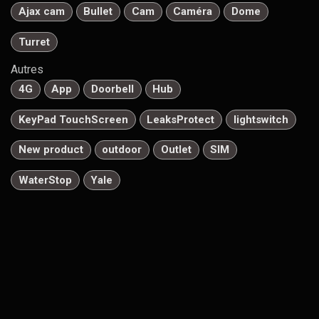
Ajax cam
Bullet
Cam
Caméra
Dome
Turret
Autres
4G
App
Doorbell
Hub
KeyPad TouchScreen
LeaksProtect
lightswitch
New product
outdoor
Outlet
SIM
WaterStop
Yale