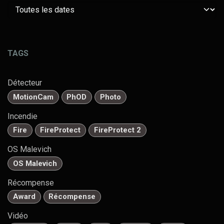
TAGS
Détecteur
MotionCam
PhOD
Photo
Incendie
Fire
FireProtect
FireProtect 2
OS Malevich
OS Malevich
Récompense
Award
Récompense
Vidéo