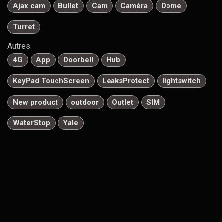
Ajax cam
Bullet
Cam
Caméra
Dome
Turret
Autres
4G
App
Doorbell
Hub
KeyPad TouchScreen
LeaksProtect
lightswitch
New product
outdoor
Outlet
SIM
WaterStop
Yale