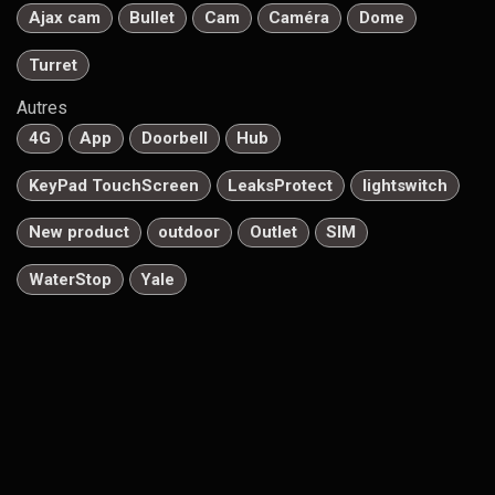
Ajax cam
Bullet
Cam
Caméra
Dome
Turret
Autres
4G
App
Doorbell
Hub
KeyPad TouchScreen
LeaksProtect
lightswitch
New product
outdoor
Outlet
SIM
WaterStop
Yale