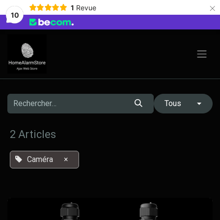
×
1
Revue
10
Se rendre au contenu
Tous
2 Articles
Caméra
×