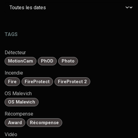
TAGS
Détecteur
MotionCam
PhOD
Photo
Incendie
Fire
FireProtect
FireProtect 2
OS Malevich
OS Malevich
Récompense
Award
Récompense
Vidéo