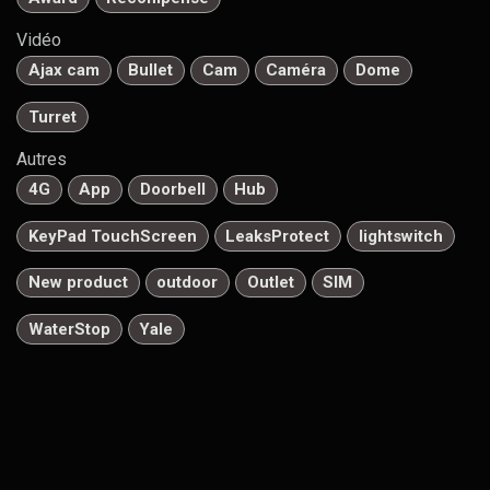
Vidéo
Ajax cam
Bullet
Cam
Caméra
Dome
Turret
Autres
4G
App
Doorbell
Hub
KeyPad TouchScreen
LeaksProtect
lightswitch
New product
outdoor
Outlet
SIM
WaterStop
Yale