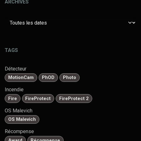
ARCHIVES
TAGS
Détecteur
MotionCam
PhOD
Photo
Incendie
Fire
FireProtect
FireProtect 2
OS Malevich
OS Malevich
Récompense
Award
Récompense