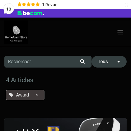
×
1
Revue
10
Se rendre au contenu
Tous
4 Articles
Award
×