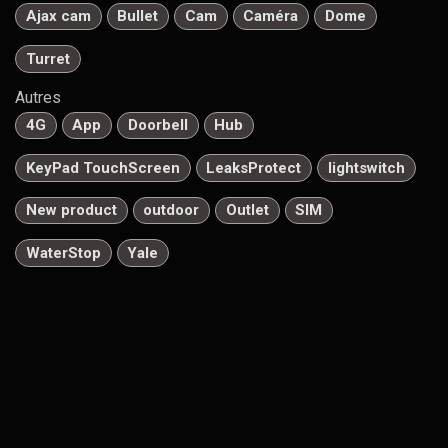
Ajax cam
Bullet
Cam
Caméra
Dome
Turret
Autres
4G
App
Doorbell
Hub
KeyPad TouchScreen
LeaksProtect
lightswitch
New product
outdoor
Outlet
SIM
WaterStop
Yale