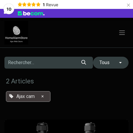
×
1
Revue
10
Se rendre au contenu
Tous
2 Articles
Ajax cam
×