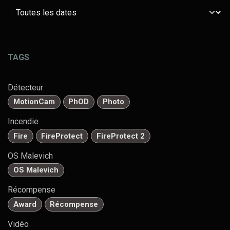
TAGS
Détecteur
MotionCam
PhOD
Photo
Incendie
Fire
FireProtect
FireProtect 2
OS Malevich
OS Malevich
Récompense
Award
Récompense
Vidéo