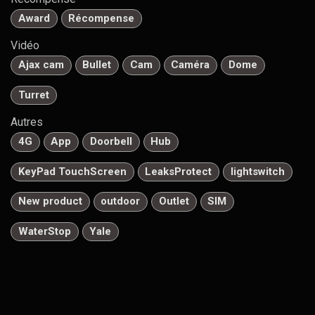
Award
Récompense
Vidéo
Ajax cam
Bullet
Cam
Caméra
Dome
Turret
Autres
4G
App
Doorbell
Hub
KeyPad TouchScreen
LeaksProtect
lightswitch
New product
outdoor
Outlet
SIM
WaterStop
Yale