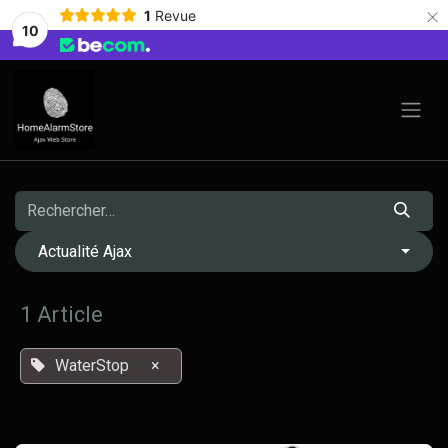
×
1
Revue
10
Se rendre au contenu
Actualité Ajax
1 Article
WaterStop
×