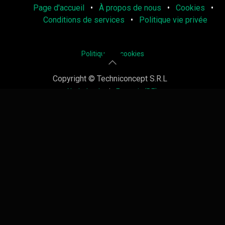
Page d'accueil
•
À propos de nous
•
Cookies
•
Conditions de services
•
Politique vie privée
Politique de cookies
Copyright © Techniconcept S.R.L
Nederlands
|
Français (BE)
Généré par
Odoo
- Le #1
Open Source eCommerce