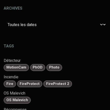
ARCHIVES
TAGS
Détecteur
MotionCam
PhOD
Photo
Incendie
Fire
FireProtect
FireProtect 2
OS Malevich
OS Malevich
Récompense