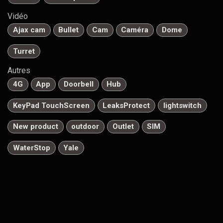
Vidéo
Ajax cam
Bullet
Cam
Caméra
Dome
Turret
Autres
4G
App
Doorbell
Hub
KeyPad TouchScreen
LeaksProtect
lightswitch
New product
outdoor
Outlet
SIM
WaterStop
Yale