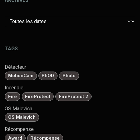
ARCHIVES
TAGS
Détecteur
MotionCam
PhOD
Photo
Incendie
Fire
FireProtect
FireProtect 2
OS Malevich
OS Malevich
Récompense
Award
Récompense