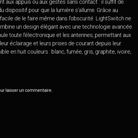
t aux appuis ou aux gestes sans contact : il suffit de
App Ajax
 dispositif pour que la lumière s'allume. Grâce au
Androïd
t facile de le faire même dans l'obscurité. LightSwitch ne
combine un design élégant avec une technologie avancée.
ule toute l'électronique et les antennes, permettant aux
leur éclairage et leurs prises de courant depuis leur
e en huit couleurs : blanc, fumée, gris, graphite, ivoire,
Page d'accueil
•
À propos de 
ur laisser un commentaire.
Français (BE)