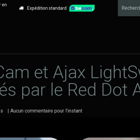
r en
Expédition standard
x ?
Alarme
Vidéosurveillance
Détection d'incendie
Cam et Ajax LightS
s par le Red Dot 
ns
| Aucun commentaire pour l'instant