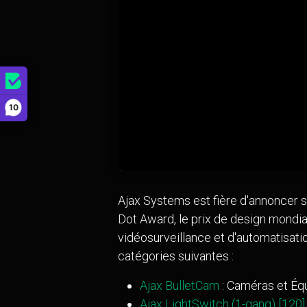
10
Ajax Systems est fière d'annoncer s
Dot Award, le prix de design mondial
vidéosurveillance et d'automatisati
catégories suivantes :
Ajax BulletCam
: Caméras et É
Ajax LightSwitch (1-gang) [120]