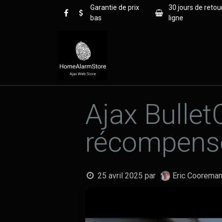
Se rendre au contenu
Garantie de prix
30 jours de retou
bas
ligne
Home
Blog
Pourquoi Aja
Ajax Bullet
récompensé
25 avril 2025
par
Eric Coorema