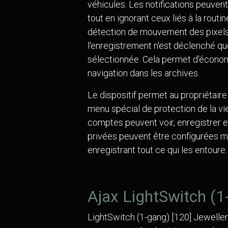
véhicules. Les notifications peuvent
tout en ignorant ceux liés à la routi
détection de mouvement des pixels.
l'enregistrement n'est déclenché q
sélectionnée. Cela permet d'économis
navigation dans les archives.
Le dispositif permet au propriétaire
menu spécial de protection de la vi
comptes peuvent voir, enregistrer et
privées peuvent être configurées m
enregistrant tout ce qui les entoure.
Ajax LightSwitch (1
Techniconcept S.R.L
Moyen de paiement
LightSwitch (1-gang) [120] Jeweller e
Chaussée de la gare,