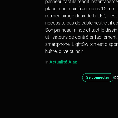
panneau tactile réagit instantanémen
19
placer une main à au moins 15 mm du
rétroéclairage doux de la LED, il es
B-5080 Rhisnes
nécessite pas de câble neutre ; il 
Belgique
Son panneau mince et tactile dissim
utilisateurs de contrôler facilement 
smartphone. LightSwitch est disponibl
huître, olive ou noir.
in
Actualité Ajax
Politique de cookies
po
Se connecter
Copyright © Techniconcept S.R.L
Nederlands
|