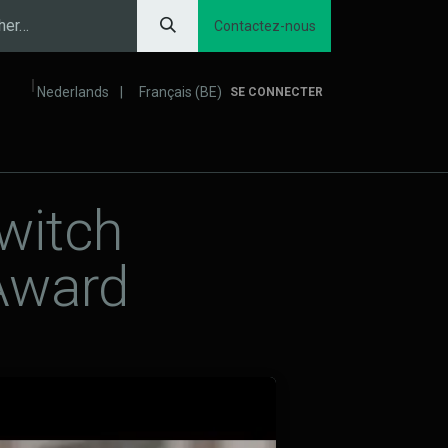
Contactez-nous
Nederlands
|
Français (BE)
SE CONNECTER
Prévention inondations
Confort et productivité
witch
Award