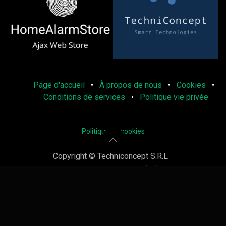
Page d'accueil
•
À propos de nous
•
Cookies
•
Conditions de services
•
Politique vie privée
Politique de cookies
Copyright © Techniconcept S.R.L
Nederlands
|
Français (BE)
Généré par
Odoo
- Le #1
Open Source eCommerce