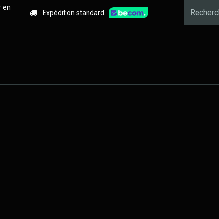
r en
Expédition standard
x ?
Alarme
Vidéosurveillance
Détection d'incendie