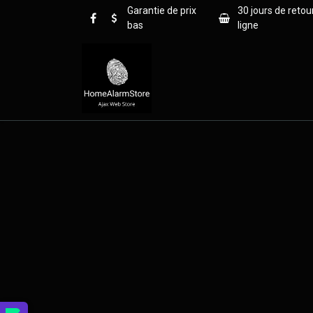
Se rendre au contenu
Garantie de prix
30 jours de retou
bas
ligne
Home
Blog
Pourquoi Aja
Se connecter