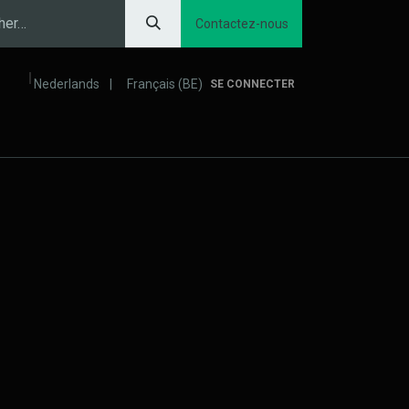
Contactez-nous
Nederlands
|
Français (BE)
SE CONNECTER
Prévention inondations
Confort et productivité